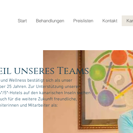
Start
Behandlungen
Preislisten
Kontakt
Kar
e
il unseres Tea
ms
und Wellness bestätigt sich als unser
ber 25 Jahren. Zur Unterstützung unserer
4*/5*-Hotels auf den kanarischen Inseln suchen
ch für die weitere Zukunft freundliche,
terinnen und Mitarbeiter als: