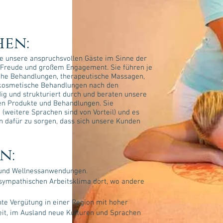
hen:
ie unsere anspruchsvollen Gäste im Sinne der
 Freude und großem Engagement. Sie führen je
che Behandlungen, therapeutische Massagen,
kosmetische Behandlungen nach den
g und strukturiert durch und beraten unsere
nen Produkte und Behandlungen. Sie
(weitere Sprachen sind von Vorteil) und es
eln dafür zu sorgen, dass sich unsere Kunden
n:
 und Wellnessanwendungen.
 sympathischen Arbeitsklima dort, wo andere
hte Vergütung in einer Region mit hoher
eit, im Ausland neue Kulturen und Sprachen